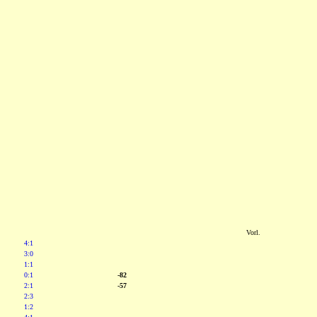
Vorl.
4:1
3:0
1:1
0:1
-82
2:1
-57
2:3
1:2