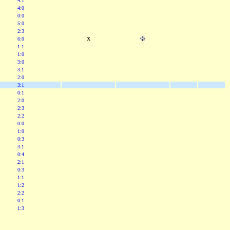
4:1
4:0
0:0
5:0
2:3
6:0
X
1:1
1:0
3:0
3:1
2:0
3:1
0:1
2:0
2:3
2:2
0:0
1:0
0:3
3:1
0:4
2:1
0:3
1:1
1:2
2:2
0:1
1:3