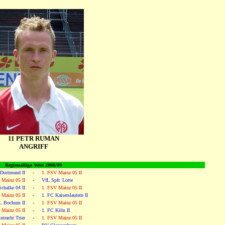
11 PETR RUMAN
ANGRIFF
Regionalliga West 2008/09
 Dortmund II
-
1. FSV Mainz 05 II
 Mainz 05 II
-
VfL Spfr. Lotte
chalke 04 II
-
1. FSV Mainz 05 II
 Mainz 05 II
-
1. FC Kaiserslautern II
L Bochum II
-
1. FSV Mainz 05 II
 Mainz 05 II
-
1. FC Köln II
ntracht Trier
-
1. FSV Mainz 05 II