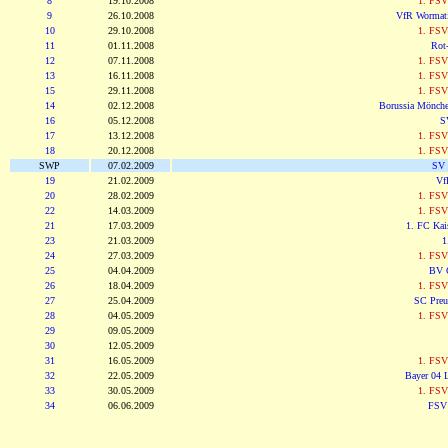
8
19.10.2008
1. FSV
9
26.10.2008
VfR Wormat
10
29.10.2008
1. FSV
11
01.11.2008
Rot
12
07.11.2008
1. FSV
13
16.11.2008
1. FSV
15
29.11.2008
1. FSV
14
02.12.2008
Borussia Mönche
16
05.12.2008
S
17
13.12.2008
1. FSV
18
20.12.2008
1. FSV
SWP
07.02.2009
SV 
19
21.02.2009
Vf
20
28.02.2009
1. FSV
22
14.03.2009
1. FSV
21
17.03.2009
1. FC Kais
23
21.03.2009
1
24
27.03.2009
1. FSV
25
04.04.2009
BV 
26
18.04.2009
1. FSV
27
25.04.2009
SC Preu
28
04.05.2009
1. FSV
29
09.05.2009
30
12.05.2009
31
16.05.2009
1. FSV
32
22.05.2009
Bayer 04 L
33
30.05.2009
1. FSV
34
06.06.2009
FSV 