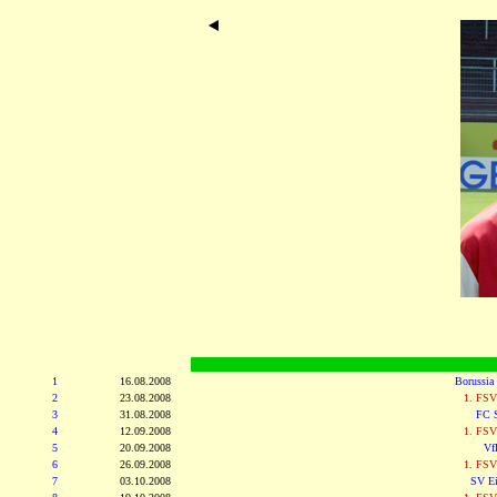
1
16.08.2008
Borussia
2
23.08.2008
1. FSV
3
31.08.2008
FC S
4
12.09.2008
1. FSV
5
20.09.2008
Vf
6
26.09.2008
1. FSV
7
03.10.2008
SV Ei