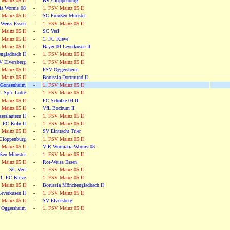
 Mainz 05 II
-
BV Cloppenburg
ia Worms 08
-
1. FSV Mainz 05 II
 Mainz 05 II
-
SC Preußen Münster
-Weiss Essen
-
1. FSV Mainz 05 II
 Mainz 05 II
-
SC Verl
 Mainz 05 II
-
1. FC Kleve
 Mainz 05 II
-
Bayer 04 Leverkusen II
ngladbach II
-
1. FSV Mainz 05 II
V Elversberg
-
1. FSV Mainz 05 II
 Mainz 05 II
-
FSV Oggersheim
 Mainz 05 II
-
Borussia Dortmund II
Gonsenheim
-
1. FSV Mainz 05 II
L Spfr. Lotte
-
1. FSV Mainz 05 II
 Mainz 05 II
-
FC Schalke 04 II
 Mainz 05 II
-
VfL Bochum II
erslautern II
-
1. FSV Mainz 05 II
. FC Köln II
-
1. FSV Mainz 05 II
 Mainz 05 II
-
SV Eintracht Trier
Cloppenburg
-
1. FSV Mainz 05 II
 Mainz 05 II
-
VfR Wormatia Worms 08
ßen Münster
-
1. FSV Mainz 05 II
 Mainz 05 II
-
Rot-Weiss Essen
SC Verl
-
1. FSV Mainz 05 II
1. FC Kleve
-
1. FSV Mainz 05 II
 Mainz 05 II
-
Borussia Mönchengladbach II
everkusen II
-
1. FSV Mainz 05 II
 Mainz 05 II
-
SV Elversberg
Oggersheim
-
1. FSV Mainz 05 II