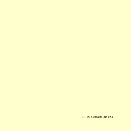
51. 1:0 Gebhardt (dir. FS)