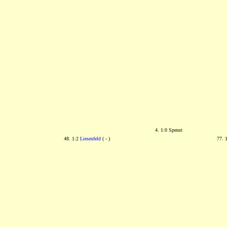
4. 1:0 Spenst
48. 1:2
Liesenfeld
( - )
77. 