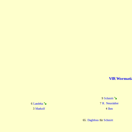
VfR Wormati
9
Schmitt
7
R. Neustädter
6
Landeka
3
Markolf
4
Ihm
65.
Daghfous
für
Schmitt