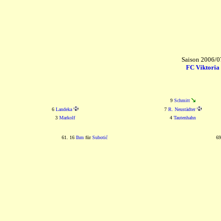
Saison 2006/07
FC Viktoria
9
Schmitt
6
Landeka
7
R. Neustädter
3
Markolf
4
Tautenhahn
61. 16
Ihm
für
Subotić
69