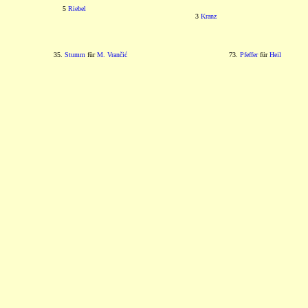
5
Riebel
3
Kranz
35.
Stumm
für
M. Vrančić
73.
Pfeffer
für
Heil