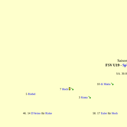
Saiso
FSV U19 -
Sp
SA. 30.0
10
di Maria
7
Hoch
5
Riebel
3
Kranz
46. 14
D'Avino
für
Riske
58. 17
Euler
für
Hoch