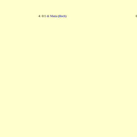
4. 0:1
di Maria
(
Hoch
)