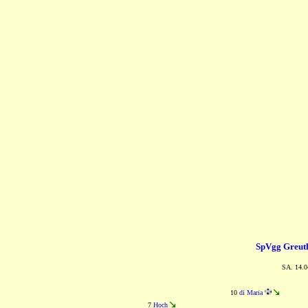
SpVgg Greuth
SA. 14.0
10
di Maria
7
Hoch