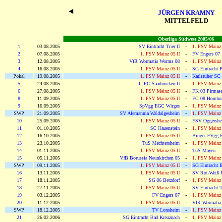
JÜRGEN KRAMNY
MITTELFELD
Oberliga Südwest 2005/06
1
03.08.2005
SV Eintracht Trier II
-
1. FSV Mainz 
2
07.08.2005
1. FSV Mainz 05 II
-
FV Engers 07
3
12.08.2005
VfR Wormatia Worms 08
-
1. FSV Mainz 
4
16.08.2005
1. FSV Mainz 05 II
-
SG Eintracht 
Pokal
19.08.2005
1. FSV Mainz 05 II
-
Karlsruher SC
5
24.08.2005
1. FC Saarbrücken II
-
1. FSV Mainz 
6
27.08.2005
1. FSV Mainz 05 II
-
FK 03 Pirmas
8
11.09.2005
1. FSV Mainz 05 II
-
FC 08 Hombur
9
16.09.2005
SpVgg EGC Wirges
-
1. FSV Mainz 
SWP
21.09.2005
SV Alemannia Waldalgesheim
-
1. FSV Mainz 
10
25.09.2005
1. FSV Mainz 05 II
-
FSV Oggershe
11
01.10.2005
SC Hauenstein
-
1. FSV Mainz 
12
16.10.2005
1. FSV Mainz 05 II
-
Binger FVgg H
13
23.10.2005
TuS Mechtersheim
-
1. FSV Mainz 
14
01.11.2005
1. FSV Mainz 05 II
-
TuS Mayen
15
05.11.2005
VfB Borussia Neunkirchen 05
-
1. FSV Mainz 
SWP
09.11.2005
1. FSV Mainz 05 II
-
SG Eintracht 
16
13.11.2005
1. FSV Mainz 05 II
-
SV Rot-Weiß H
17
18.11.2005
SG 06 Betzdorf
-
1. FSV Mainz 
18
27.11.2005
1. FSV Mainz 05 II
-
SV Eintracht Tr
19
03.12.2005
FV Engers 07
-
1. FSV Mainz 
20
11.12.2005
1. FSV Mainz 05 II
-
VfR Wormatia
SWP
18.12.2005
TV Lonsheim
-
1. FSV Mainz 
21
26.02.2006
SG Eintracht Bad Kreuznach
-
1. FSV Mainz 