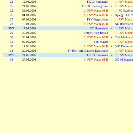
23
12.03.2006
FK 03 Pirmasens
-
1. FSV Mainz 
25
24.03.2006
FC 08 Homburg/Saar
-
1. FSV Mainz 
22
29.03.2006
1. FSV Mainz 05 II
-
1. FC Saarbrüc
26
01.04.2006
1. FSV Mainz 05 II
-
SpVgg EGC W
27
07.04.2006
FSV Oggersheim
-
1. FSV Mainz 
28
13.04.2006
1. FSV Mainz 05 II
-
SC Hauenstein
SWP
17.04.2006
SC Hauenstein
-
1. FSV Mainz 
29
22.04.2006
Binger FVgg Hassia
-
1. FSV Mainz 
30
30.04.2006
1. FSV Mainz 05 II
-
TuS Mechters
31
05.05.2006
TuS Mayen
-
1. FSV Mainz 
32
14.05.2006
1. FSV Mainz 05 II
-
VfB Borussia 
33
20.05.2006
SV Rot-Weiß Hasborn-Dautweiler
-
1. FSV Mainz 
SWP
24.05.2006
FK 03 Pirmasens
-
1. FSV Mainz 
34
27.05.2006
1. FSV Mainz 05 II
-
SG 06 Betzdor