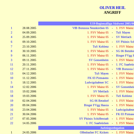
OLIVER HEIL
ANGRIFF
U19-Regionalliga Südwest 2005/0
1
28.08.2005
VfB Borussia Neunkirchen 05
-
1. FSV Mainz
2
04.09.2005
1. FSV Mainz 05
-
TuS Mayen
4
25.09.2005
1. FSV Mainz 05
-
SV Mettlach
6
09.10.2005
1. FSV Mainz 05
-
SV Phönix Schi
7
23.10.2005
TuS Koblenz
-
1. FSV Mainz
8
30.10.2005
1. FSV Mainz 05
-
SG 06 Betzdor
9
06.11.2005
1. FSV Mainz 05
-
Binger FVgg H
3
09.11.2005
SV Gonsenheim
-
1. FSV Mainz
11
20.11.2005
1. FSV Mainz 05
-
1. FC Saarbrü
12
27.11.2005
1. FSV Mainz 05
-
VfB Borussia 
13
04.12.2005
TuS Mayen
-
1. FSV Mainz
10
11.12.2005
FK 03 Pirmasens
-
1. FSV Mainz
5
18.12.2005
Ludwigshafener SC
-
1. FSV Mainz
14
12.02.2006
1. FSV Mainz 05
-
SV Gonsenhe
15
19.02.2006
SV Mettlach
-
1. FSV Mainz
18
19.03.2006
1. FSV Mainz 05
-
TuS Koblenz
19
02.04.2006
SG 06 Betzdorf
-
1. FSV Mainz
20
09.04.2006
Binger FVgg Hassia
-
1. FSV Mainz
16
23.04.2006
1. FSV Mainz 05
-
Ludwigshafen
21
30.04.2006
1. FSV Mainz 05
-
FK 03 Pirmas
17
07.05.2006
SV Phönix Schifferstadt
-
1. FSV Mainz
22
14.05.2006
1. FC Saarbrücken
-
1. FSV Mainz
Aufstiegsrelegation
1
24.05.2006
Offenbacher FC Kickers
-
1. FSV Mainz