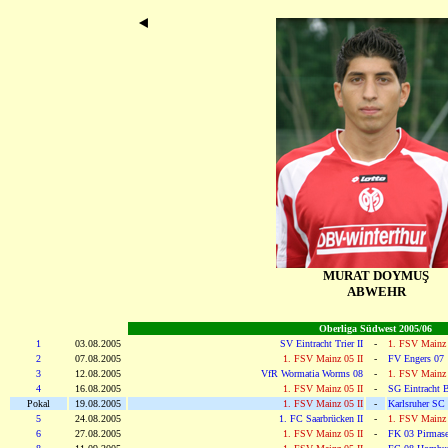
MURAT DOYMUŞ
ABWEHR
Oberliga Südwest 2005/06
1
03.08.2005
SV Eintracht Trier II
-
1. FSV Mainz 
2
07.08.2005
1. FSV Mainz 05 II
-
FV Engers 07
3
12.08.2005
VfR Wormatia Worms 08
-
1. FSV Mainz 
4
16.08.2005
1. FSV Mainz 05 II
-
SG Eintracht 
Pokal
19.08.2005
1. FSV Mainz 05 II
-
Karlsruher SC
5
24.08.2005
1. FC Saarbrücken II
-
1. FSV Mainz 
6
27.08.2005
1. FSV Mainz 05 II
-
FK 03 Pirmas