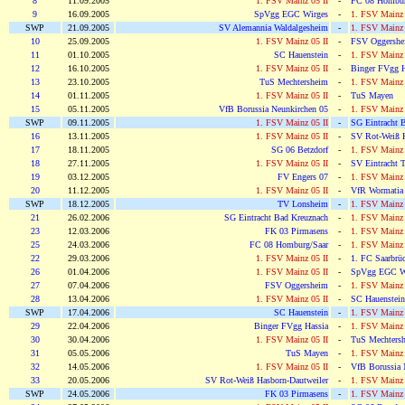
8
11.09.2005
1. FSV Mainz 05 II
-
FC 08 Hombur
9
16.09.2005
SpVgg EGC Wirges
-
1. FSV Mainz 
SWP
21.09.2005
SV Alemannia Waldalgesheim
-
1. FSV Mainz 
10
25.09.2005
1. FSV Mainz 05 II
-
FSV Oggershe
11
01.10.2005
SC Hauenstein
-
1. FSV Mainz 
12
16.10.2005
1. FSV Mainz 05 II
-
Binger FVgg H
13
23.10.2005
TuS Mechtersheim
-
1. FSV Mainz 
14
01.11.2005
1. FSV Mainz 05 II
-
TuS Mayen
15
05.11.2005
VfB Borussia Neunkirchen 05
-
1. FSV Mainz 
SWP
09.11.2005
1. FSV Mainz 05 II
-
SG Eintracht 
16
13.11.2005
1. FSV Mainz 05 II
-
SV Rot-Weiß H
17
18.11.2005
SG 06 Betzdorf
-
1. FSV Mainz 
18
27.11.2005
1. FSV Mainz 05 II
-
SV Eintracht Tr
19
03.12.2005
FV Engers 07
-
1. FSV Mainz 
20
11.12.2005
1. FSV Mainz 05 II
-
VfR Wormatia
SWP
18.12.2005
TV Lonsheim
-
1. FSV Mainz 
21
26.02.2006
SG Eintracht Bad Kreuznach
-
1. FSV Mainz 
23
12.03.2006
FK 03 Pirmasens
-
1. FSV Mainz 
25
24.03.2006
FC 08 Homburg/Saar
-
1. FSV Mainz 
22
29.03.2006
1. FSV Mainz 05 II
-
1. FC Saarbrüc
26
01.04.2006
1. FSV Mainz 05 II
-
SpVgg EGC W
27
07.04.2006
FSV Oggersheim
-
1. FSV Mainz 
28
13.04.2006
1. FSV Mainz 05 II
-
SC Hauenstein
SWP
17.04.2006
SC Hauenstein
-
1. FSV Mainz 
29
22.04.2006
Binger FVgg Hassia
-
1. FSV Mainz 
30
30.04.2006
1. FSV Mainz 05 II
-
TuS Mechters
31
05.05.2006
TuS Mayen
-
1. FSV Mainz 
32
14.05.2006
1. FSV Mainz 05 II
-
VfB Borussia 
33
20.05.2006
SV Rot-Weiß Hasborn-Dautweiler
-
1. FSV Mainz 
SWP
24.05.2006
FK 03 Pirmasens
-
1. FSV Mainz 