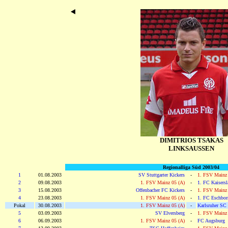
DIMITRIOS TSAKAS
LINKSAUSSEN
Regionalliga Süd 2003/04
1
01.08.2003
SV Stuttgarter Kickers
-
1. FSV Mainz 
2
09.08.2003
1. FSV Mainz 05 (A)
-
1. FC Kaisersl
3
15.08.2003
Offenbacher FC Kickers
-
1. FSV Mainz 
4
23.08.2003
1. FSV Mainz 05 (A)
-
1. FC Eschbor
Pokal
30.08.2003
1. FSV Mainz 05 (A)
-
Karlsruher SC
5
03.09.2003
SV Elversberg
-
1. FSV Mainz 
6
06.09.2003
1. FSV Mainz 05 (A)
-
FC Augsburg