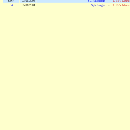
SWP
03.06.2004
SC Hauenstein
-
1. FSV Mainz 
34
05.06.2004
Spfr. Siegen
-
1. FSV Mainz 