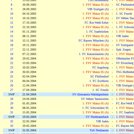
7
13.09.2003
TSG Hoffenheim
-
1. FSV Mainz 
8
20.09.2003
1. FSV Mainz 05 (A)
-
SC Pfullendor
9
28.09.2003
VfB Stuttgart (A)
-
1. FSV Mainz 
10
04.10.2003
1. FSV Mainz 05 (A)
-
1. SC Feucht
11
10.10.2003
1. FSV Mainz 05 (A)
-
SV Wehen Taun
12
17.10.2003
FC Rot-Weiß Erfurt
-
1. FSV Mainz 
13
22.10.2003
1. FSV Mainz 05 (A)
-
1. FC Schwein
14
01.11.2003
1. FC Saarbrücken
-
1. FSV Mainz 
15
08.11.2003
1. FSV Mainz 05 (A)
-
VfR Aalen
16
15.11.2003
FC Bayern München (A)
-
1. FSV Mainz 
18
19.11.2003
1. FSV Mainz 05 (A)
-
SV Stuttgarter
17
22.11.2003
1. FSV Mainz 05 (A)
-
Spfr. Siegen
19
07.12.2003
1. FC Kaiserslautern (A)
-
1. FSV Mainz 
20
29.02.2004
1. FSV Mainz 05 (A)
-
Offenbacher F
22
13.03.2004
1. FSV Mainz 05 (A)
-
SV Elversberg
23
20.03.2004
FC Augsburg
-
1. FSV Mainz 
24
30.03.2004
1. FSV Mainz 05 (A)
-
TSG Hoffenhe
25
02.04.2004
SC Pfullendorf
-
1. FSV Mainz 
21
06.04.2004
1. FC Eschborn
-
1. FSV Mainz 
26
12.04.2004
1. FSV Mainz 05 (A)
-
VfB Stuttgart 
27
17.04.2004
1. SC Feucht
-
1. FSV Mainz 
SWP
21.04.2004
SV Alemannia Waldalgesheim
-
1. FSV Mainz 
28
24.04.2004
SV Wehen Taunusstein
-
1. FSV Mainz 
29
01.05.2004
1. FSV Mainz 05 (A)
-
FC Rot-Weiß E
30
08.05.2004
1. FC Schweinfurt 05
-
1. FSV Mainz 
31
15.05.2004
1. FSV Mainz 05 (A)
-
1. FC Saarbrü
SWP
19.05.2004
SV Niederauerbach
-
1. FSV Mainz 
32
22.05.2004
VfR Aalen
-
1. FSV Mainz 
33
29.05.2004
1. FSV Mainz 05 (A)
-
FC Bayern Mü
SWP
31.05.2004
TuS Neuhausen
-
1. FSV Mainz 