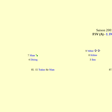
Saison 2001
FSV (A) -
1. F
9
Weber
8
Kühne
7
Maas
4
Döring
3
Ihm
85. 15
Tsakas
für
Maas
87