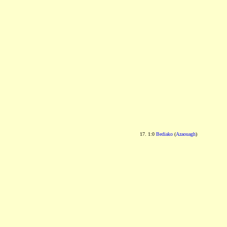
17. 1:0
Bediako
(
Azaouagh
)