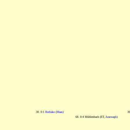
30. 0:1
Bediako
(
Maas
)
3
68. 0:4 Mühlenbach (ET,
Azaouagh
)