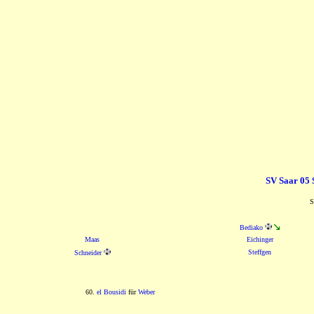
SV Saar 05 
S
Bediako
Maas
Eichinger
Steffgen
Schneider
60.
el Bousidi
für
Weber