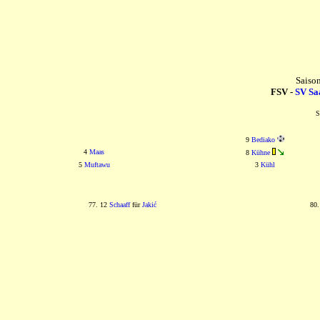
Saiso
FSV -
SV Sa
S
9
Bediako
4
Maas
8
Kühne
5
Muftawu
3
Kühl
77. 12
Schaaff
für
Jakić
80