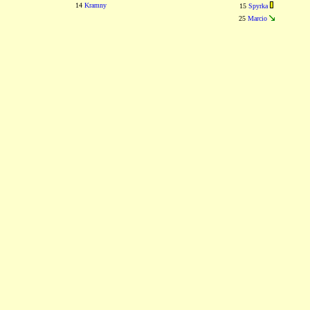
14
Kramny
15
Spyrka
25
Marcio