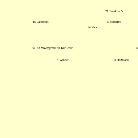
21 Franklin
16 Latoundji
5 Zvetanov
14 Vata
59. 13 Wawrzyczek für Kurilenko
6
1 Wehner
3 Hoßmann