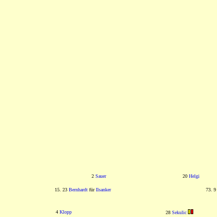
2
Sauer
20
Helgi
15. 23
Bernhardt
für
Ilsanker
73. 
4
Klopp
28
Sekulic