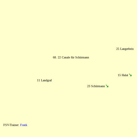
25 Langerbein
68. 22 Canale für Schürmann
15 Halat
11 Landgraf
23 Schürmann
FSV-Trainer:
Frank