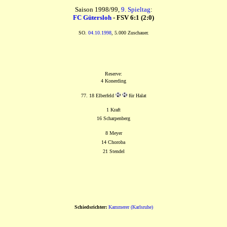
Saison 1998/99,
9. Spieltag
:
FC Gütersloh
- FSV 6:1 (2:0)
SO.
04.10.1998
, 5.000 Zuschauer.
Reserve:
4 Konerding
77. 18 Elberfeld
für Halat
1 Kraft
16 Scharpenberg
8 Meyer
14 Choroba
21 Stendel
Schiedsrichter:
Kammerer (Karlsruhe)