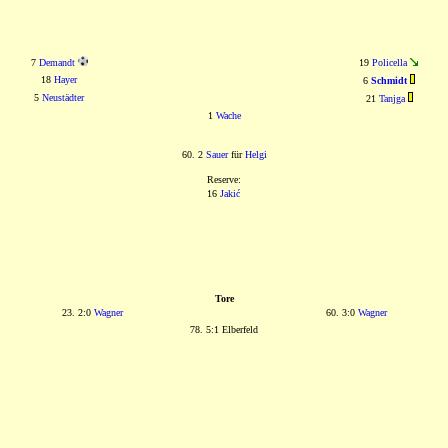
7
Demandt
19
Policella
18
Hayer
6
Schmidt
5
Neustädter
21
Tanjga
1
Wache
60. 2
Sauer
für
Helgi
Reserve:
16
Jakić
Tore
23. 2:0
Wagner
60. 3:0
Wagner
78. 5:1 Elberfeld