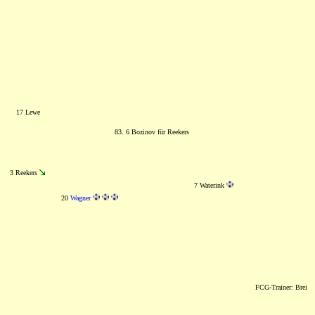
17 Lewe
83. 6 Bozinov für Reekers
3 Reekers
7 Waterink
20
Wagner
FCG-Trainer: Brei