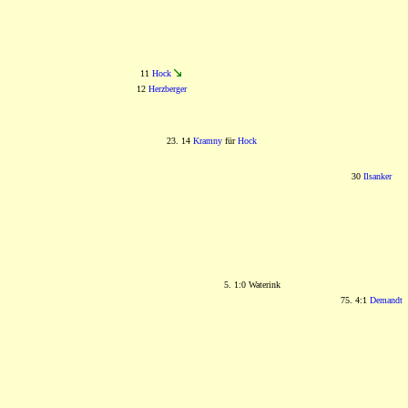
11
Hock
12
Herzberger
23. 14
Kramny
für
Hock
30
Ilsanker
5. 1:0 Waterink
75. 4:1
Demandt