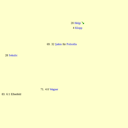
20
Helgi
4
Klopp
69. 32
Şahin
für
Policella
28
Sekulic
71. 4:0
Wagner
83. 6:1 Elberfeld