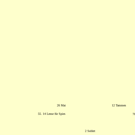
26 Mai
12 Tammen
55. 14 Lense für Spies
7
2 Seifert