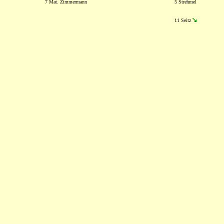
7 Mat. Zimmermann
5 Strehmel
11 Seitz