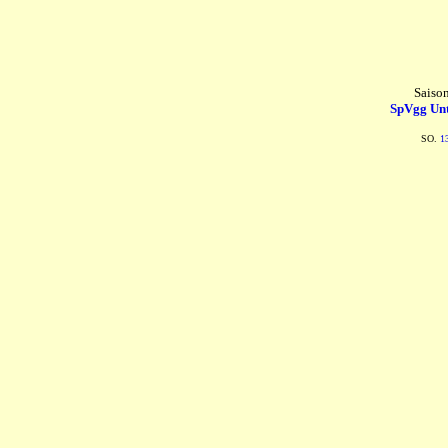
Saiso
SpVgg Unt
SO.
1