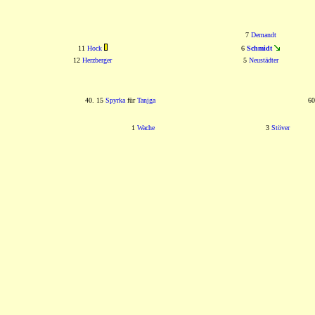
7
Demandt
11
Hock
6
Schmidt
12
Herzberger
5
Neustädter
40. 15
Spyrka
für
Tanjga
60
1
Wache
3
Stöver