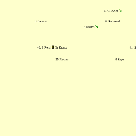
11 Gilewicz
13 Bäumer
6 Buchwald
4 Krauss
40. 3 Reich
für Krauss
41. 
25 Fischer
8 Zeyer