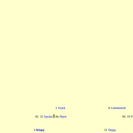
1
Strack
8
Lieberknecht
82. 15
Spyrka
für
Hayer
84. 19
P
4
Klopp
21
Tanjga