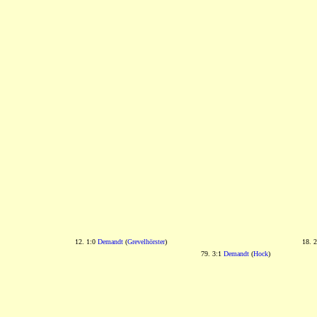
12. 1:0
Demandt
(
Grevelhörster
)
18. 
79. 3:1
Demandt
(
Hock
)