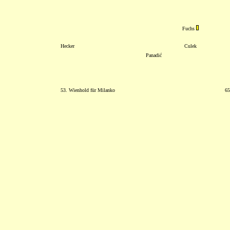
Fuchs
Hecker
Culek
Panadić
53. Wienhold für Milanko
65