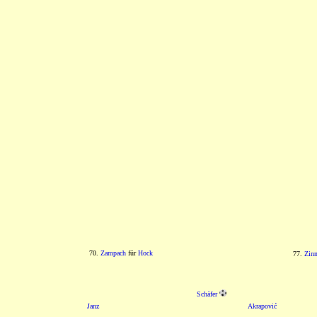
70.
Zampach
für
Hock
77.
Zinn
Schäfer
Janz
Akrapović