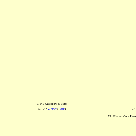
8. 0:1 Gütschow (Fuchs)
52. 2:2
Ziemer
(
Hock
)
72.
73. Minute: Gelb-Rote