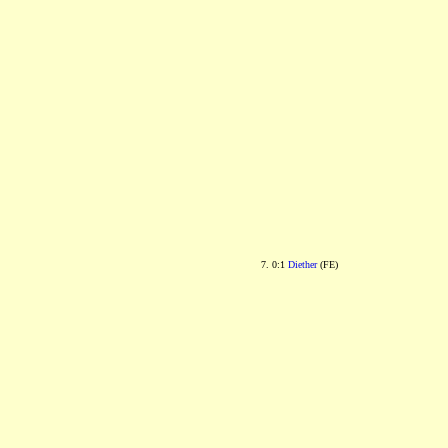
7. 0:1
Diether
(FE)