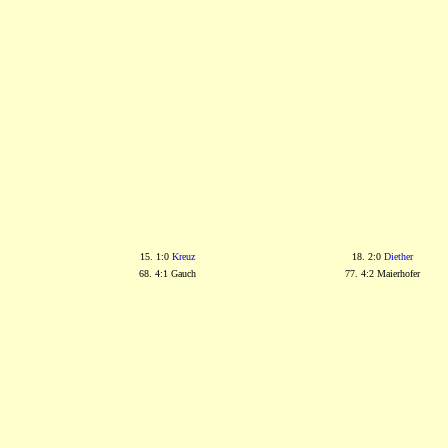
15. 1:0
Kreuz
18. 2:0
Diether
68. 4:1 Gauch
77. 4:2 Maierhofer