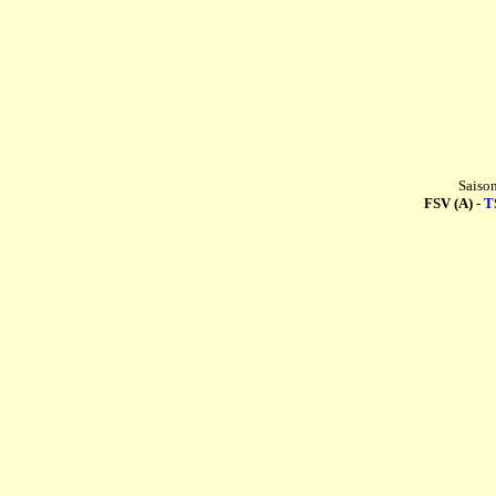
Saiso
FSV (A) -
T