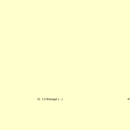
32. 1:0 Bittengel ( - )
47