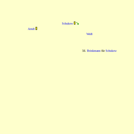
Schukow
Arndt
Weiß
56.
Brinkmann
für
Schukow