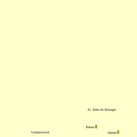
61. Kühn für Bittengel
Rahner
Gorlukowitsch
Jüptner