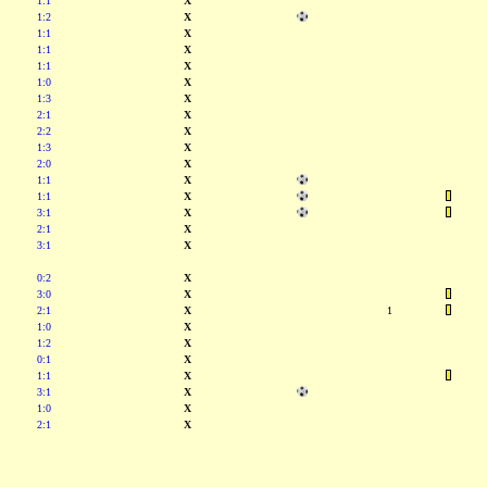
1:1
X
1:2
X
1:1
X
1:1
X
1:1
X
1:0
X
1:3
X
2:1
X
2:2
X
1:3
X
2:0
X
1:1
X
1:1
X
3:1
X
2:1
X
3:1
X
0:2
X
3:0
X
2:1
X
1
1:0
X
1:2
X
0:1
X
1:1
X
3:1
X
1:0
X
2:1
X