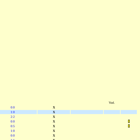
Vorl.
0:0
X
1:0
X
2:2
X
0:0
X
0:5
X
1:0
X
0:0
X