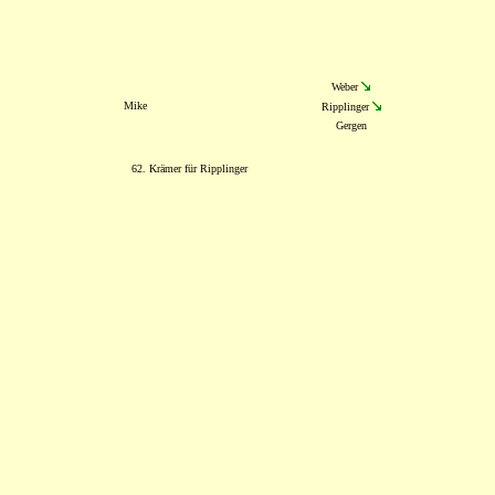
Weber
Mike
Ripplinger
Gergen
62. Krämer für Ripplinger