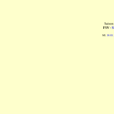
Saison
FSV -
S
MI.
30.03.