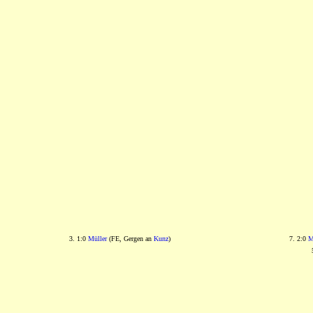
3. 1:0
Müller
(FE, Gergen an
Kunz
)
7. 2:0
M