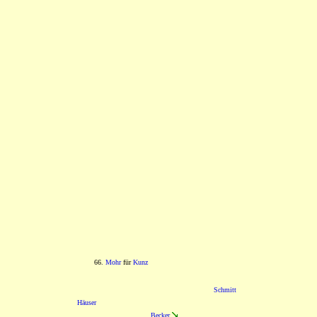
66.
Mohr
für
Kunz
Schmitt
Häuser
Becker