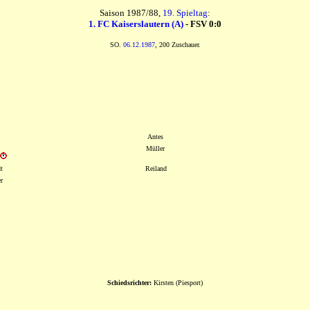
Saison 1987/88,
19. Spieltag
:
1. FC Kaiserslautern (A)
- FSV 0:0
SO.
06.12.1987
, 200 Zuschauer.
Antes
Müller
t
Reiland
r
Schiedsrichter:
Kirsten (Piesport)