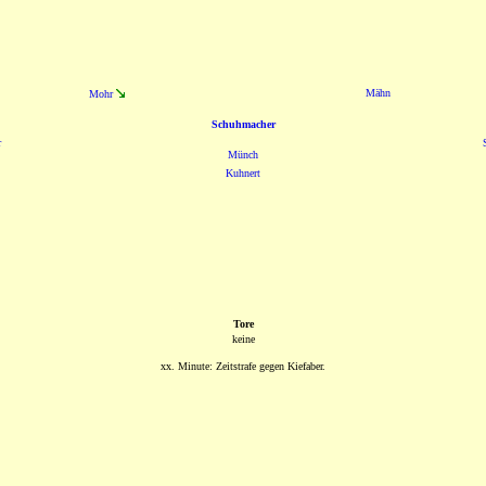
Mähn
Mohr
Schuhmacher
r
Münch
Kuhnert
Tore
keine
xx. Minute: Zeitstrafe gegen Kiefaber.