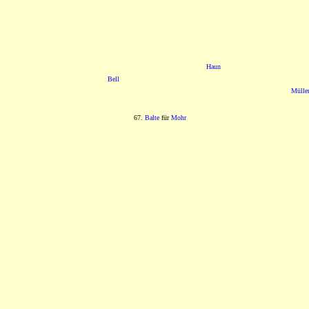
Haun
Bell
Mülle
67.
Balte
für
Mohr