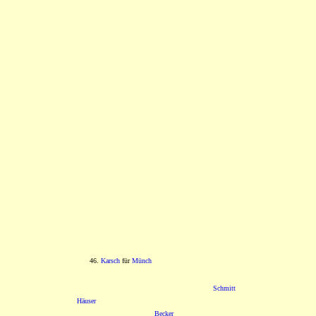
46.
Karsch
für
Münch
Schmitt
Häuser
Becker