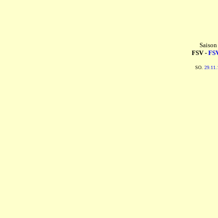
Saison
FSV -
FSV
SO.
29.11.