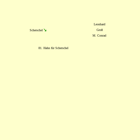
Leonhard
Groß
Scherschel
M. Conrad
81. Hahn für Scherschel