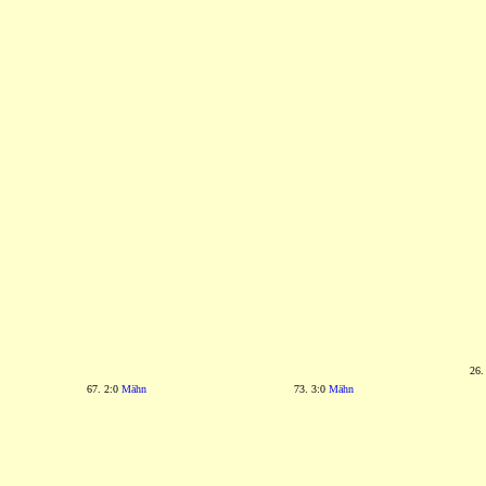
26.
67. 2:0
Mähn
73. 3:0
Mähn