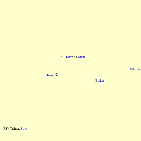
46.
Kunz
für
Mohr
Schmitt
Häuser
Becker
FSV-Trainer:
Strich