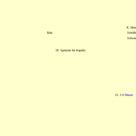
K. Hei
Bals
Schöffe
Schwar
59. Spreitzer für Kapalla
15. 1:0
Häuser