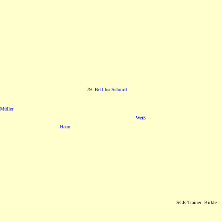
79.
Bell
für
Schmitt
Müller
Weiß
Haun
SGE-Trainer: Birkle