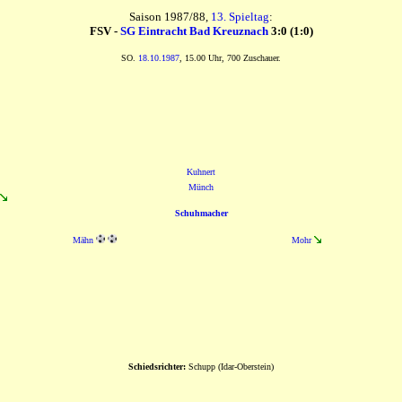
Saison 1987/88,
13. Spieltag
:
FSV -
SG Eintracht Bad Kreuznach
3:0 (1:0)
SO.
18.10.1987
, 15.00 Uhr, 700 Zuschauer.
Kuhnert
Münch
Schuhmacher
Mähn
Mohr
Schiedsrichter:
Schupp (Idar-Oberstein)