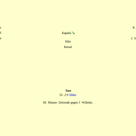
m
K.
l
Kapalla
z
J. 
Ehle
Kessel
Tore
53. 2:0
Mähn
60. Minute: Zeitstrafe gegen J. Wilhelm.