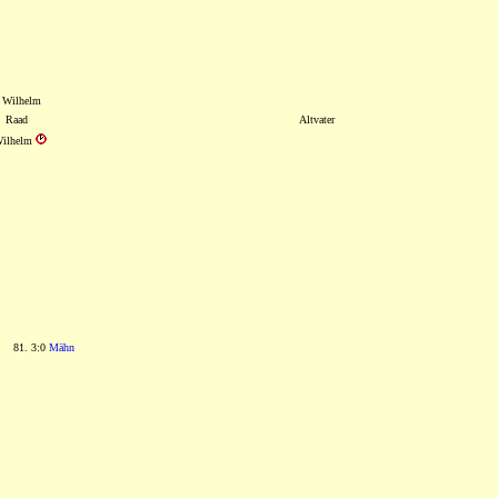
 Wilhelm
Raad
Altvater
Wilhelm
81. 3:0
Mähn