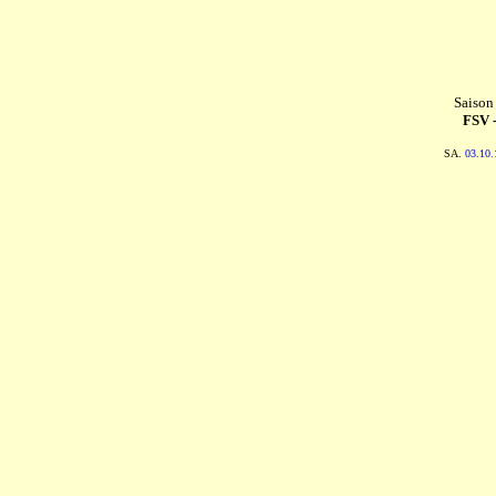
Saison
FSV 
SA.
03.10.