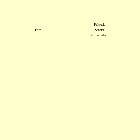
Poltrock
Fries
Schäfer
G. Heinsdorf