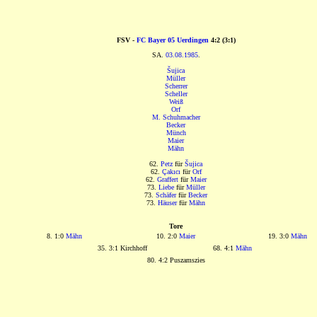
FSV -
FC Bayer 05 Uerdingen
4:2 (3:1)
SA.
03.08.1985
.
Šujica
Müller
Scherrer
Scheller
Weiß
Orf
M. Schuhmacher
Becker
Münch
Maier
Mähn
62.
Petz
für
Šujica
62.
Çakıcı
für
Orf
62.
Graffert
für
Maier
73.
Liebe
für
Müller
73.
Schäfer
für
Becker
73.
Häuser
für
Mähn
Tore
8. 1:0
Mähn
10. 2:0
Maier
19. 3:0
Mähn
35. 3:1 Kirchhoff
68. 4:1
Mähn
80. 4:2 Puszamszies