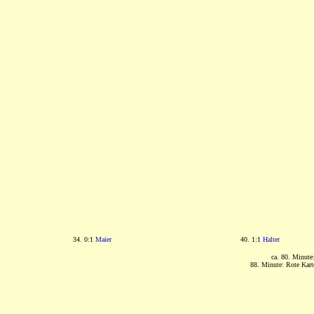
34. 0:1
Maier
40. 1:1
Halter
ca. 80. Minute
88. Minute: Rote Kar