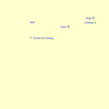
Bopp
Weiß
Scherhag
Keller
77.
Richter
für
Scherhag