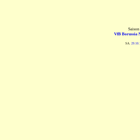
Saison
VfB Borussia 
SA.
29.10.