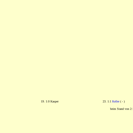
19. 1:0 Kasper
23. 1:1
Keller
( - )
beim Stand von 2:1