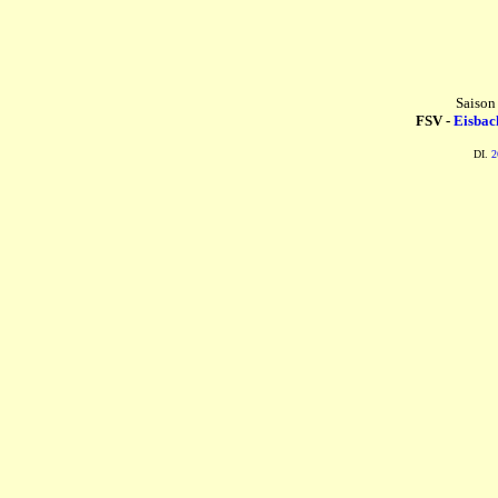
Saison
FSV -
Eisbac
DI.
2