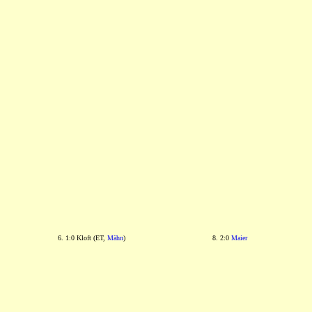
6. 1:0 Kloft (ET,
Mähn
)
8. 2:0
Maier