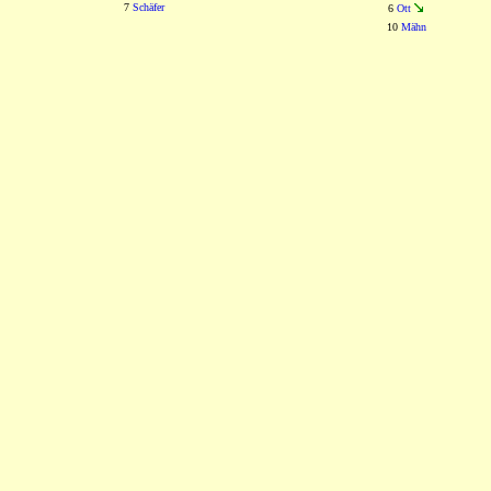
7
Schäfer
6
Ott
10
Mähn