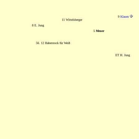
9
Klasen
11 Wittelsberger
8 E. Jung
5
Meuer
56. 12 Haberstock für Weiß
ET H. Jung