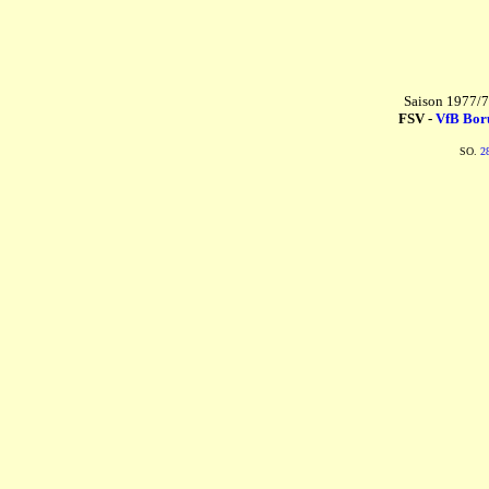
Saison 1977/78
FSV -
VfB Boru
SO.
2