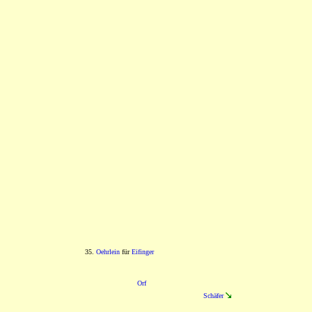
35.
Oehrlein
für
Eifinger
Orf
Schäfer