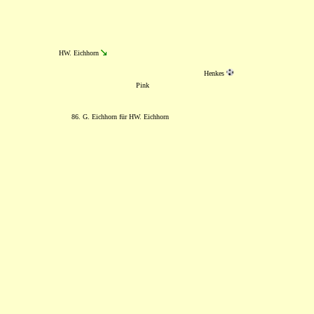
HW. Eichhorn
Henkes
Pink
86. G. Eichhorn für HW. Eichhorn