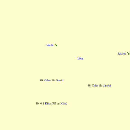
Jakobi
Richter
Löhr
46.
Orben
für
Kneib
46.
Dries
für
Jakobi
30. 0:1
Klier
(FE an
Klier
)