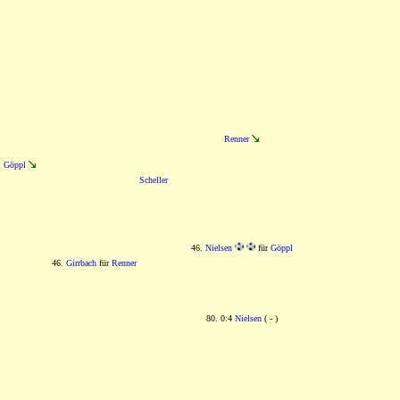
Renner
Göppl
Scheller
46.
Nielsen
für
Göppl
46.
Girrbach
für
Renner
80. 0:4
Nielsen
( - )