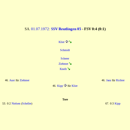
SA.
01.07.1972
:
SSV Reutlingen 05
- FSV 0:4 (0:1)
Klier
Schmidt
Scherer
Ziehmer
Kneib
46.
Aust
für
Ziehmer
46.
Janz
für
Richter
46.
Kipp
für
Klier
Tore
53. 0:2
Nielsen
(
Scheller
)
67. 0:3
Kipp