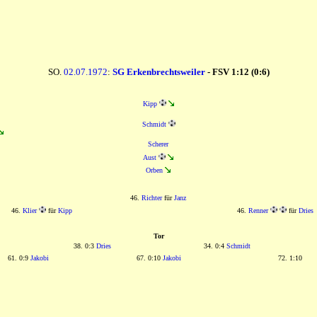
SO.
02.07.1972
:
SG Erkenbrechtsweiler
- FSV 1:12 (0:6)
Kipp
Schmidt
Scherer
Aust
Orben
46.
Richter
für
Janz
46.
Klier
für
Kipp
46.
Renner
für
Dries
Tor
38. 0:3
Dries
34. 0:4
Schmidt
61. 0:9
Jakobi
67. 0:10
Jakobi
72. 1:10