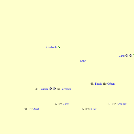
Girrbach
Janz
Löhr
46.
Kneib
für
Orben
46.
Jakobi
für
Girrbach
5. 0:1
Janz
6. 0:2
Scheller
50. 0:7
Aust
55. 0:8
Klier