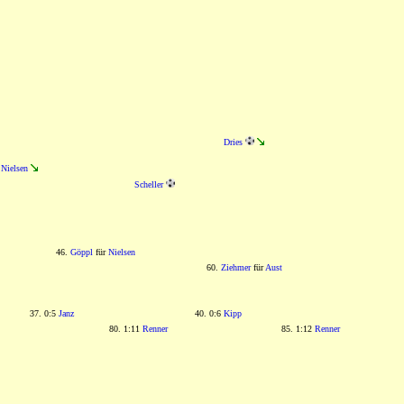
Dries
Nielsen
Scheller
46.
Göppl
für
Nielsen
60.
Ziehmer
für
Aust
37. 0:5
Janz
40. 0:6
Kipp
80. 1:11
Renner
85. 1:12
Renner