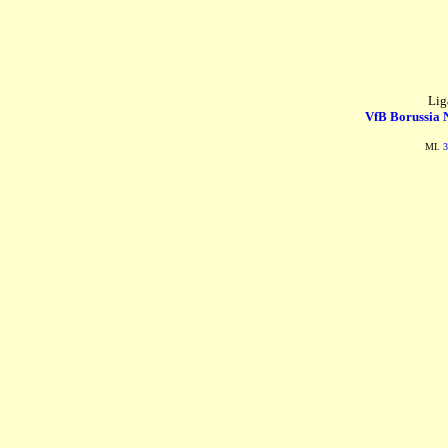
Lig
VfB Borussia 
MI.
3