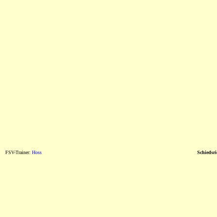
FSV-Trainer:
Hoss
Schiedsri