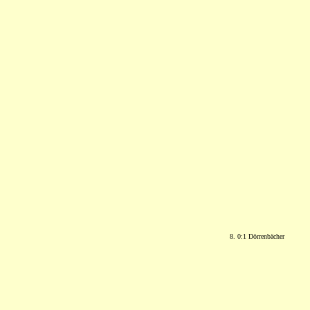
8. 0:1 Dörrenbächer