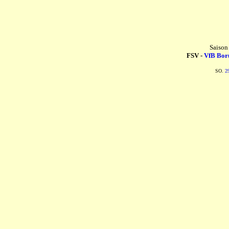
Saison
FSV -
VfB Boru
SO.
2