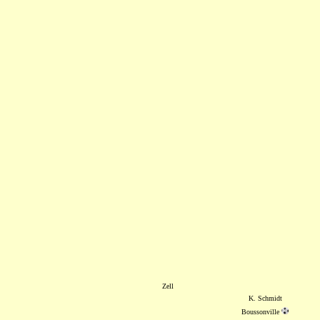
Zell
K. Schmidt
Boussonville