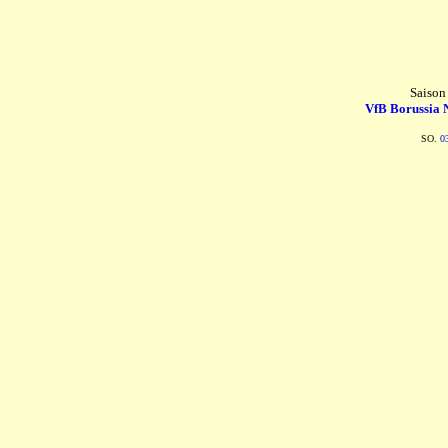
Saison
VfB Borussia 
SO.
0