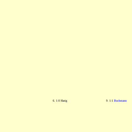
6. 1:0 Harig
9. 1:1
Buchmann