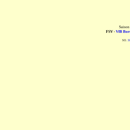
Saison
FSV -
VfB Boru
SO.
3