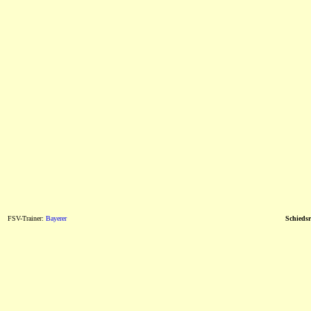
FSV-Trainer:
Bayerer
Schiedsr