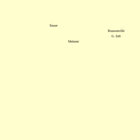
Emser
Boussonville
G. Zell
Meinsen