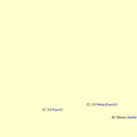
22. 1:0
Wettig
(
Popović
)
67. 3:0
Popović
49. Minute:
Jäschke