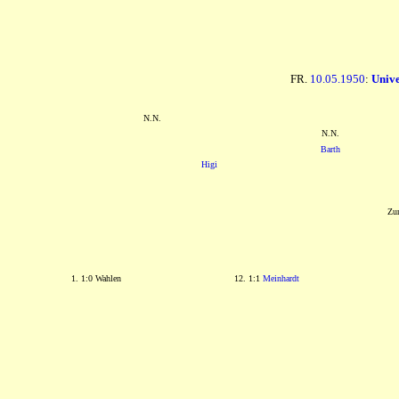
FR.
10.05.1950
:
Unive
N.N.
N.N.
Barth
Higi
Zur
1. 1:0 Wahlen
12. 1:1
Meinhardt