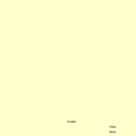
Schäfer
Oden
Miltz