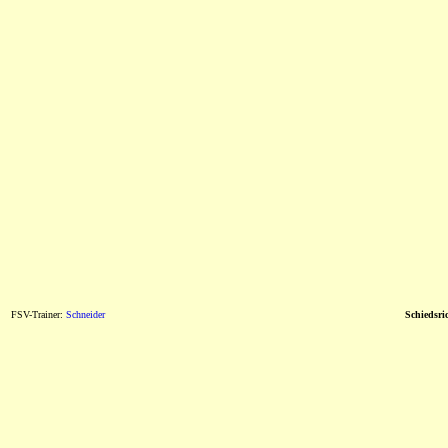
FSV-Trainer:
Schneider
Schiedsric