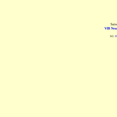
Sais
VfB Neu
SO.
0