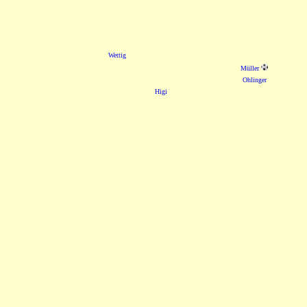
Wettig
Müller
Ohlinger
Higi