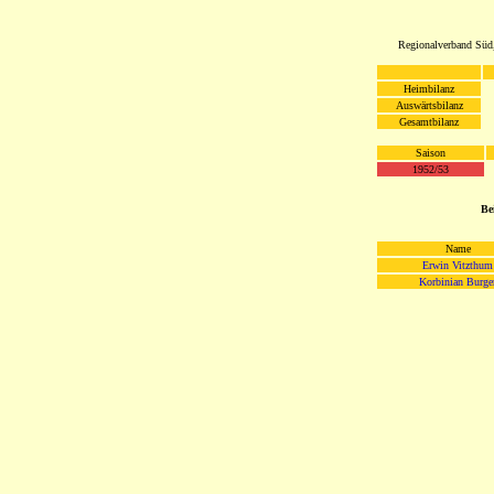
Regionalverband Süd
Heimbilanz
Auswärtsbilanz
Gesamtbilanz
Saison
1952/53
Be
Name
Erwin Vitzthum
Korbinian Burge